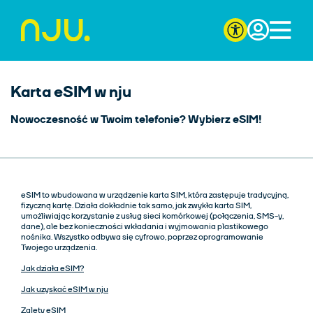
Karta eSIM w nju
Nowoczesność w Twoim telefonie? Wybierz eSIM!
eSIM to wbudowana w urządzenie karta SIM, która zastępuje tradycyjną,
fizyczną kartę. Działa dokładnie tak samo, jak zwykła karta SIM,
umożliwiając korzystanie z usług sieci komórkowej (połączenia, SMS-y,
dane), ale bez konieczności wkładania i wyjmowania plastikowego
nośnika. Wszystko odbywa się cyfrowo, poprzez oprogramowanie
Twojego urządzenia.
Jak działa eSIM?
Jak uzyskać eSIM w nju
Zalety eSIM