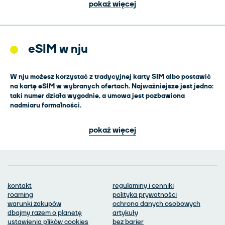
pokaż więcej
eSIM w nju
W nju możesz korzystać z tradycyjnej karty SIM albo postawić
na kartę eSIM w wybranych ofertach. Najważniejsze jest jedno:
taki numer działa wygodnie, a umowa jest pozbawiona
nadmiaru formalności.
pokaż więcej
kontakt
regulaminy i cenniki
roaming
polityka prywatności
warunki zakupów
ochrona danych osobowych
dbajmy razem o planetę
artykuły
ustawienia plików cookies
bez barier