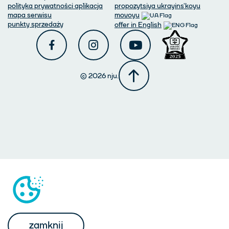
polityka prywatności aplikacja
propozytsiya ukrayins'koyu
mapa serwisu
movoyu
punkty sprzedaży
offer in English
© 2026 nju.