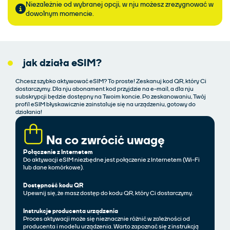
Niezależnie od wybranej opcji, w nju możesz zrezygnować w
dowolnym momencie.
jak działa eSIM?
Chcesz szybko aktywować eSIM? To proste! Zeskanuj kod QR, który Ci
dostarczymy. Dla nju abonament kod przyjdzie na e-mail, a dla nju
subskrypcji będzie dostępny na Twoim koncie. Po zeskanowaniu, Twój
profil eSIM błyskawicznie zainstaluje się na urządzeniu, gotowy do
działania!
Na co zwrócić uwagę
Połączenie z Internetem
Do aktywacji eSIM niezbędne jest połączenie z Internetem (Wi-Fi
lub dane komórkowe).
Dostępność kodu QR
Upewnij się, że masz dostęp do kodu QR, który Ci dostarczymy.
Instrukcje producenta urządzenia
Proces aktywacji może się nieznacznie różnić w zależności od
producenta i modelu urządzenia. Warto zapoznać się z instrukcją