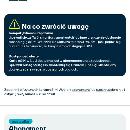
Na co zwrócić uwagę
Kompatybilność urządzenia
Upewnij się, że Twój smartfon, smartwatch lub inne urządzenie obsługuje
technologię eSIM. Wpisz na klawiaturze telefonu *#06# – jeśli pojawi się
numer EID, to oznacza, że Twój telefon obsługuje eSIM.
Dostępność oferty
Karta eSIM w NJU dostępna jest w abonamencie oraz subskrypcji.
Sprawdź naszą ofertę lub skontaktuj się z Biurem Obsługi Klienta, aby
dowiedzieć się więcej o dostępnych opcjach.
Zapomnij o fizycznych kartach SIM. Wybierz
abonament
lub
subskrypcję
w nju i
aktywuj swój numer w kilka chwil.
bestseller
Abonament